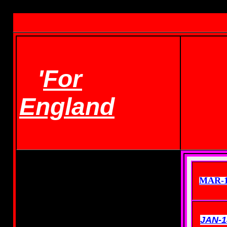
'
For
England
MAR-
JAN-1